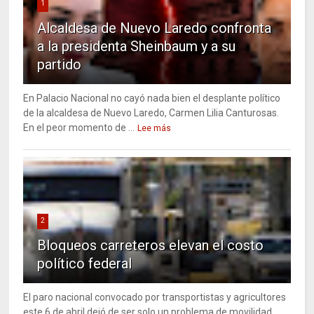
1
Alcaldesa de Nuevo Laredo confronta
a la presidenta Sheinbaum y a su
partido
En Palacio Nacional no cayó nada bien el desplante político
de la alcaldesa de Nuevo Laredo, Carmen Lilia Canturosas.
En el peor momento de ...
Lee más
2
Bloqueos carreteros elevan el costo
político federal
El paro nacional convocado por transportistas y agricultores
este 6 de abril dejó de ser solo un problema de movilidad