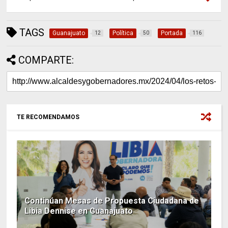
TAGS
Guanajuato
Política
Portada
12
50
116
COMPARTE:
TE RECOMENDAMOS
Continúan Mesas de Propuesta Ciudadana de
Libia Dennise en Guanajuato