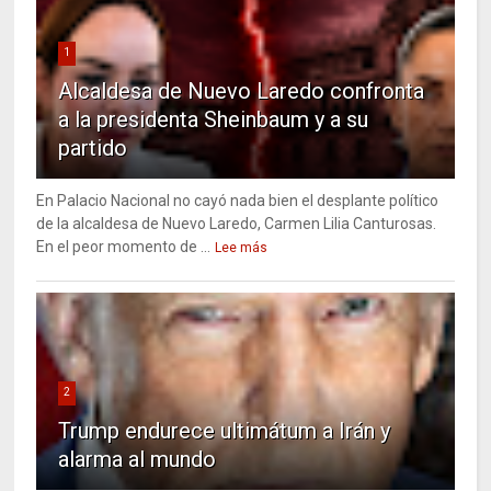
1
Alcaldesa de Nuevo Laredo confronta
a la presidenta Sheinbaum y a su
partido
En Palacio Nacional no cayó nada bien el desplante político
de la alcaldesa de Nuevo Laredo, Carmen Lilia Canturosas.
En el peor momento de ...
Lee más
2
Trump endurece ultimátum a Irán y
alarma al mundo