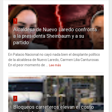
1
Alcaldesa de Nuevo Laredo confronta
a la presidenta Sheinbaum y a su
partido
En Palacio Nacional no cayó nada bien el desplante político
de la alcaldesa de Nuevo Laredo, Carmen Lilia Canturosas.
En el peor momento de ...
Lee más
2
Bloqueos carreteros elevan el costo